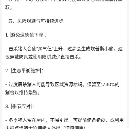
取。
| 五、风险规避与可持续进步
1. |避免道德值下降|：
- 击杀猪人会使“淘气值”上升，过高会生成坎普斯小偷。建
议穿戴防具或使用陷阱减少直接击杀。
2. |生态平衡维护|：
- 过度屠杀猪人可能导致区域资源枯竭。保留至少30%的
猪舍以维持繁殖。
3. |季节应对|：
- 冬季猪人留在屋内，不易引出。可提前储备猪皮，或利用
火把点燃猪舍迫使猪人外出（谨慎使用）。