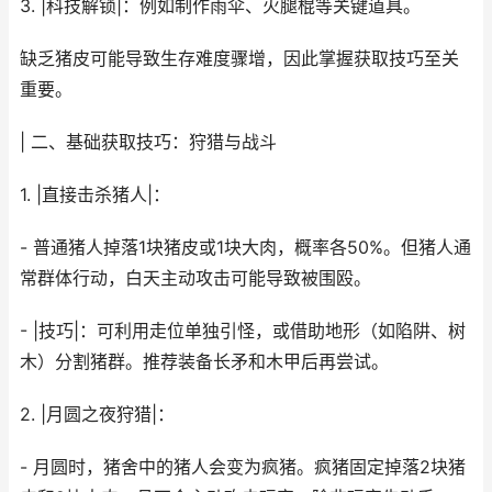
3. |科技解锁|：例如制作雨伞、火腿棍等关键道具。
缺乏猪皮可能导致生存难度骤增，因此掌握获取技巧至关
重要。
| 二、基础获取技巧：狩猎与战斗
1. |直接击杀猪人|：
- 普通猪人掉落1块猪皮或1块大肉，概率各50%。但猪人通
常群体行动，白天主动攻击可能导致被围殴。
- |技巧|：可利用走位单独引怪，或借助地形（如陷阱、树
木）分割猪群。推荐装备长矛和木甲后再尝试。
2. |月圆之夜狩猎|：
- 月圆时，猪舍中的猪人会变为疯猪。疯猪固定掉落2块猪