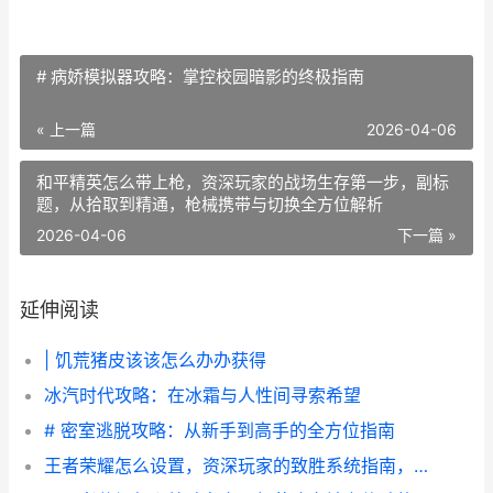
# 病娇模拟器攻略：掌控校园暗影的终极指南
« 上一篇
2026-04-06
和平精英怎么带上枪，资深玩家的战场生存第一步，副标
题，从拾取到精通，枪械携带与切换全方位解析
2026-04-06
下一篇 »
延伸阅读
| 饥荒猪皮该该怎么办办获得
冰汽时代攻略：在冰霜与人性间寻索希望
# 密室逃脱攻略：从新手到高手的全方位指南
王者荣耀怎么设置，资深玩家的致胜系统指南，副标题，从操作到界面全面优化攻略