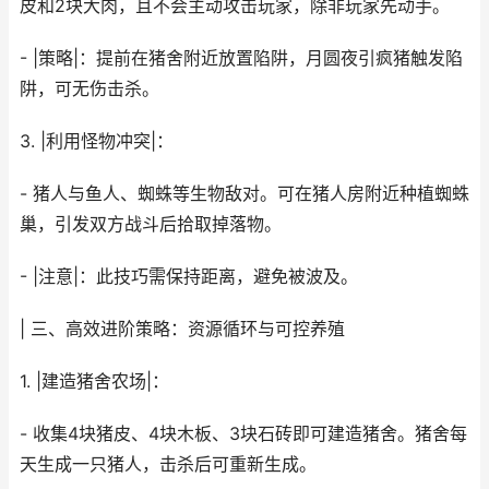
皮和2块大肉，且不会主动攻击玩家，除非玩家先动手。
- |策略|：提前在猪舍附近放置陷阱，月圆夜引疯猪触发陷
阱，可无伤击杀。
3. |利用怪物冲突|：
- 猪人与鱼人、蜘蛛等生物敌对。可在猪人房附近种植蜘蛛
巢，引发双方战斗后拾取掉落物。
- |注意|：此技巧需保持距离，避免被波及。
| 三、高效进阶策略：资源循环与可控养殖
1. |建造猪舍农场|：
- 收集4块猪皮、4块木板、3块石砖即可建造猪舍。猪舍每
天生成一只猪人，击杀后可重新生成。