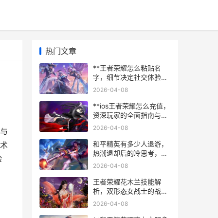
热门文章
**王者荣耀怎么粘贴名
字，细节决定社交体验的
副标题**
2026-04-08
**ios王者荣耀怎么充值，
资深玩家的全面指南与心
得分享**
2026-04-08
交与
和平精英有多少人退游，
术
热潮退却后的冷思考，风
验
光背后玩家为何离去
2026-04-08
王者荣耀花木兰技能解
析，双形态女战士的战场
艺术，副标题，轻剑沉默
2026-04-08
与重剑爆发的交响诗