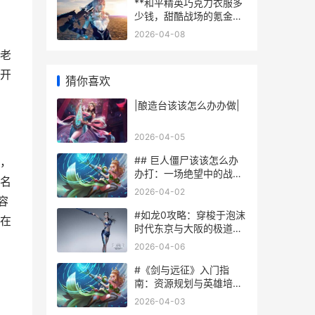
**和平精英巧克力衣服多
少钱，甜酷战场的氪金艺
术**
2026-04-08
老
开
猜你喜欢
|酿造台该该怎么办办做|
2026-04-05
## 巨人僵尸该该怎么办
，
办打：一场绝望中的战术
名
拆解与生存哲学
2026-04-02
容
#如龙0攻略：穿梭于泡沫
在
时代东京与大阪的极道史
诗#
2026-04-06
#《剑与远征》入门指
南：资源规划与英雄培养
核心思路#
2026-04-03