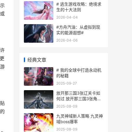
# 逃生游戏攻略：绝境求
示
生的十大法则
或
2026-04-04
#方舟汽油：从虚拟到现
实的能源遐想#
2026-04-06
许
更
经典文章
游
# 我的全球中打造永动机
的秘籍
2025-09-27
放开那三国3张辽关卡如
何过 放开那三国3张角阵
贴
容
2025-08-09
的
九灵神域新人策略 九灵神
域boss爆率
2025-08-09