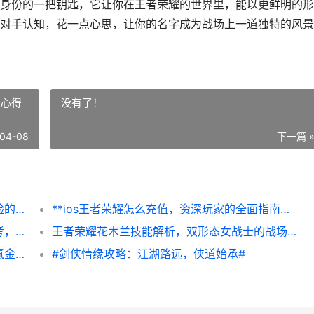
身份的一把钥匙，它让你在王者荣耀的世界里，能以更鲜明的形
对手认知，花一点心思，让你的名字成为战场上一道独特的风景
与心得
没有了！
04-08
下一篇 
**王者荣耀怎么粘贴名字，细节决定社交体验的副标题**
**ios王者荣耀怎么充值，资深玩家的全面指南与心得分享**
和平精英有多少人退游，热潮退却后的冷思考，风光背后玩家为何离去
王者荣耀花木兰技能解析，双形态女战士的战场艺术，副标题，轻剑沉默与重剑爆发的交响诗
**和平精英巧克力衣服多少钱，甜酷战场的氪金艺术**
#剑侠情缘攻略：江湖路远，侠道始承#