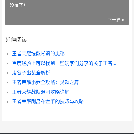
没有了！
下一篇 »
延伸阅读
王者荣耀技能嘲讽的奥秘
百度经验上可以找到一些玩家们分享的关于王者夏侯惇出装的攻略心得。今天我们就来一起了解一下王者夏侯惇出装的技巧和玩法。
鬼谷子出装全解析
王者荣耀小乔全攻略：灵动之舞
王者荣耀战队退团攻略详解
王者荣耀刷吕布金币的技巧与攻略