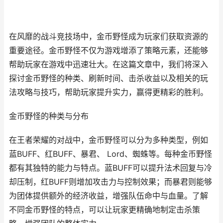
在风靡的战斗竞技场中，金币野怪成为玩家们获取资源的
重要途径。金币野怪不仅为游戏增添了策略元素，还能够
帮助玩家在游戏中迅速壮大。在这篇文章中，我们将深入
探讨金币野怪的种类、刷新时间、击杀收益以及相关的玩
法攻略与技巧，帮助玩家提升实力，赢得更精彩的胜利。
金币野怪的种类与分布
在王者荣耀的对战中，金币野怪可以分为多种类型，例如
蓝BUFF、红BUFF、暴君、 Lord、蜘蛛等。每种金币野怪
都有其独特的能力与特点。蓝BUFF可以提升法术回复与冷
却压制，红BUFF则增加攻击力与控制效果；而暴君则能够
为团体提供额外的经济收益，增强队伍命中与血量。了解
不同金币野怪的特点，可以让玩家更精确地制定击杀策