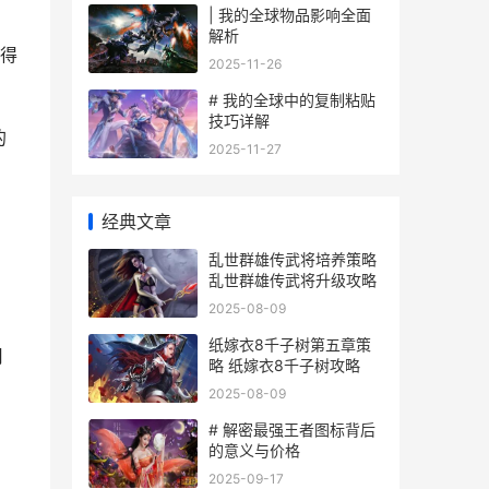
| 我的全球物品影响全面
解析
得
2025-11-26
# 我的全球中的复制粘贴
技巧详解
的
2025-11-27
经典文章
乱世群雄传武将培养策略
乱世群雄传武将升级攻略
2025-08-09
纸嫁衣8千子树第五章策
用
略 纸嫁衣8千子树攻略
2025-08-09
# 解密最强王者图标背后
的意义与价格
2025-09-17