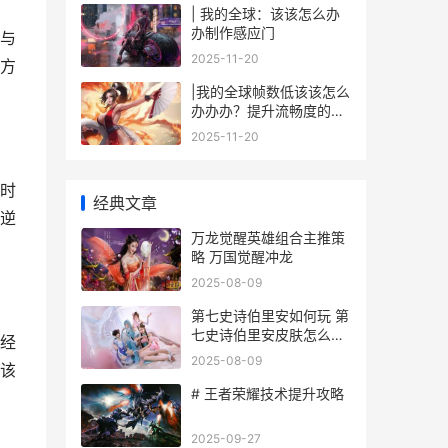
| 我的全球：该该怎么办
办制作感应门
与
2025-11-20
方
|我的全球帧数低该该怎么
办办办？提升流畅度的解
决方案|
2025-11-20
时
经典文章
逆
万龙觉醒英雄组合主推策
略 万国觉醒冲龙
2025-08-09
第七史诗伯里安如何玩 第
七史诗伯里安皮肤怎么获
经
得
2025-08-09
该
# 王者荣耀技术提升攻略
2025-09-27