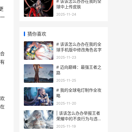
# 该该怎么办办在我的全
球中上传皮肤
更
2025-11-24
一
猜你喜欢
# 该该怎么办办在我的全
球手机版中修改角色名字
合
2025-11-23
有
# 迈向巅峰：最强王者之
路
2025-11-25
# 我的全球电灯制作全攻
略
欢
2025-11-20
在
| 该该怎么办办举报王者
荣耀中的不良行为与违规
玩家
2025-11-19