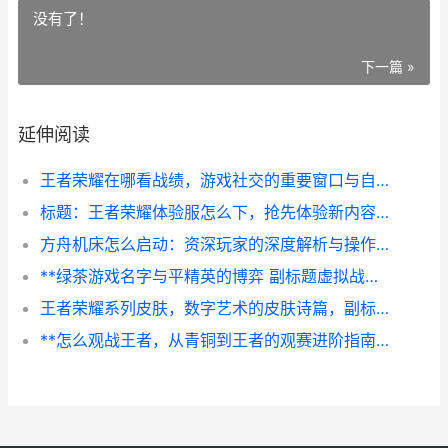
没有了！
下一篇 »
延伸阅读
王者荣耀在哪看战绩，游戏社交的重要窗口与自我审视的独特镜鉴
标题：王者荣耀体验服怎么下，抢先体验新内容的完整指南 副标题：资深玩家的体验服获取与使用心得
方舟机床怎么启动：资深玩家的深度解析与操作指南
**绿茶游戏名字与平精英的博弈 副标题虚拟战场中的命名权争夺战**
王者荣耀系列皮肤，数字艺术的皮肤诗篇，副标题，方寸屏幕间的文化跃迁与情感共鸣
**怎么观战王者，从青铜到王者的观赛进阶指南，副标题，不只是看热闹**