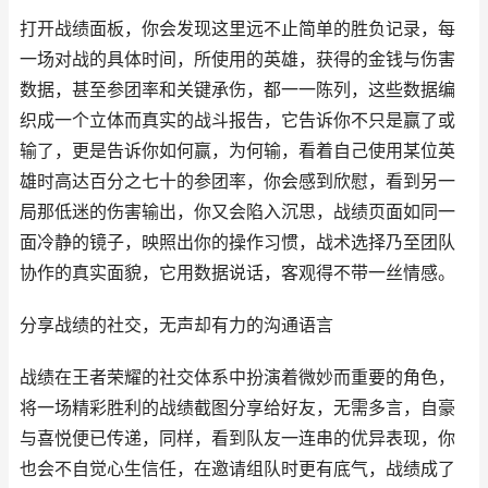
打开战绩面板，你会发现这里远不止简单的胜负记录，每
一场对战的具体时间，所使用的英雄，获得的金钱与伤害
数据，甚至参团率和关键承伤，都一一陈列，这些数据编
织成一个立体而真实的战斗报告，它告诉你不只是赢了或
输了，更是告诉你如何赢，为何输，看着自己使用某位英
雄时高达百分之七十的参团率，你会感到欣慰，看到另一
局那低迷的伤害输出，你又会陷入沉思，战绩页面如同一
面冷静的镜子，映照出你的操作习惯，战术选择乃至团队
协作的真实面貌，它用数据说话，客观得不带一丝情感。
分享战绩的社交，无声却有力的沟通语言
战绩在王者荣耀的社交体系中扮演着微妙而重要的角色，
将一场精彩胜利的战绩截图分享给好友，无需多言，自豪
与喜悦便已传递，同样，看到队友一连串的优异表现，你
也会不自觉心生信任，在邀请组队时更有底气，战绩成了