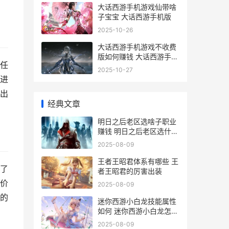
大话西游手机游戏仙带啥
子宝宝 大话西游手机版
2025-10-26
大话西游手机游戏不收费
版如何赚钱 大话西游手机
任
游戏
2025-10-27
进
出
经典文章
明日之后老区选啥子职业
赚钱 明日之后老区选什么
职业好
2025-08-09
王者王昭君体系有哪些 王
了
者王昭君的厉害出装
价
2025-08-09
的
迷你西游小白龙技能属性
如何 迷你西游小白龙怎么
打
2025-08-09