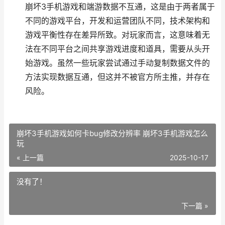
崩坏3手机游戏和端游数据不互通，这是由于两者属于
不同的游戏平台，开发和运营团队不同，技术架构和
游戏平衡性存在差异所致。对玩家而言，这意味着无
法在不同平台之间共享游戏进度和道具，需要从头开
始游戏。虽然一些玩家尝试通过手动复制数据文件的
方法实现数据互通，但这并不被官方所主推，并存在
风险。
崩坏3手机游戏如何卡bug修改分辨率 崩坏3手机游戏怎么
玩
« 上一篇
2025-10-17
没有了！
下一篇 »