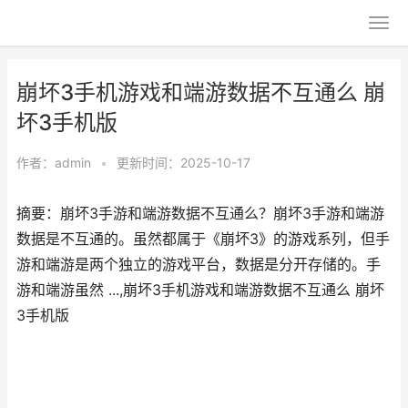
崩坏3手机游戏和端游数据不互通么 崩
坏3手机版
作者：
admin
•
更新时间：2025-10-17
摘要：崩坏3手游和端游数据不互通么？崩坏3手游和端游
数据是不互通的。虽然都属于《崩坏3》的游戏系列，但手
游和端游是两个独立的游戏平台，数据是分开存储的。手
游和端游虽然 ...,崩坏3手机游戏和端游数据不互通么 崩坏
3手机版