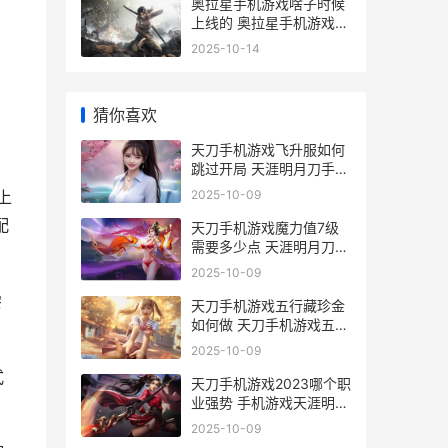
奥拉星手机游戏啥子时候
上线的 奥拉星手机游戏怎
么玩
2025-10-14
猜你喜欢
天刀手机游戏飞升服如何
跳过开局 天涯明月刀手游
飞行视频
2025-10-09
上
配
天刀手机游戏魔力值7级
需要多少点 天涯明月刀手
游天魔一号在哪
2025-10-09
尝
天刀手机游戏五行藏珍金
如何做 天刀手机游戏五个
人玩
2025-10-09
式
天刀手机游戏2023哪个职
业强势 手机游戏天涯明月
刀
2025-10-09