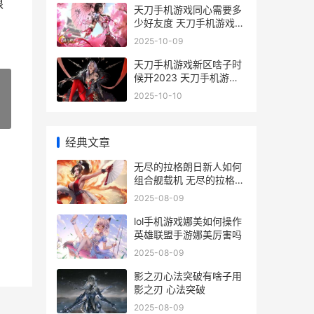
根
天刀手机游戏同心需要多
少好友度 天刀手机游戏同
步怎么弄
2025-10-09
天刀手机游戏新区啥子时
候开2023 天刀手机游戏
新手攻略
2025-10-10
»
经典文章
无尽的拉格朗日新人如何
组合舰载机 无尽的拉格朗
日破解版无限资源
2025-08-09
lol手机游戏娜美如何操作
英雄联盟手游娜美厉害吗
2025-08-09
影之刃心法突破有啥子用
影之刃 心法突破
2025-08-09