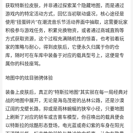
获取特斯拉皮肤，并非通过探索某个隐藏地图，而是通过
游戏内的特定活动方式，回忆当初联动盛况，核心途径是
使用“扭蛋碎片”在潮流音乐节活动界面中抽取，这需要玩家
积极参与游戏任务，积累兑换物资，或者通过商城直购等
方式获取资源，这个过程充满随机性的惊喜，也考验着玩
家的策略与耐心，得到皮肤后，它便永久归属于你的仓
库，随时可在车库中装备于对应的载具型号上，这便是专
属你的科技座驾。
地图中的炫目驰骋体验
装备上皮肤后，真正的“特斯拉地图”其实就在每一局经典对
战的地图中展开，无论是海岛茂密的丛林公路，还是沙漠
辽阔的戈壁长路，抑或是雨林蜿蜒的狭窄小径，只要地图
上刷新了对应的轿车或吉普车模型，你召唤出的载具便会
以特斯拉的炫酷形态登场，电光蓝或奇幻紫的车身在阳光