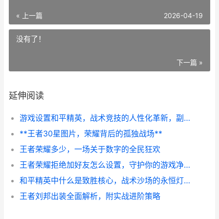
« 上一篇
2026-04-19
没有了！
下一篇 »
延伸阅读
游戏设置和平精英，战术竞技的人性化革新，副标题，从硬核到包容的进化之路
**王者30星图片，荣耀背后的孤独战场**
王者荣耀多少，一场关于数字的全民狂欢
王者荣耀拒绝加好友怎么设置，守护你的游戏净土副标题
和平精英中什么是致胜核心，战术沙场的永恒灯塔副标题
王者刘邦出装全面解析，附实战进阶策略