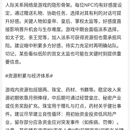
人际关系网络是游戏的隐形骨架。每位NPC均有好感度设
定，通过赠送礼物、协助任务、选择对其有利的对话可提
升好感。关键人物如皇帝、皇后、掌权太监等，好感度直
接影响晋升机会与生存难度。游戏中期会面临派系选择，
如太子党、亲王党等，加入派系可获得资源但也需承担风
险。建议暗中积累多方好感，待实力充足时再明确站队。
切记，某些看似低阶的宫女太监也可能在关键时刻提供重
要信息。
#资源积累与经济体系#
游戏内资源包括银两、珠宝、药材、书籍等。稳定收入来
源初期依靠月例俸禄，中后期可通过经营皇庄、秘密产业
或任务奖励扩充。珠宝用于赠礼与打点，药材关乎健壮事
件。建议尽早建立良性循环：用初始资金投资低风险产
业，留存部分应急资金应对突发事件（如疾病、罚俸）。