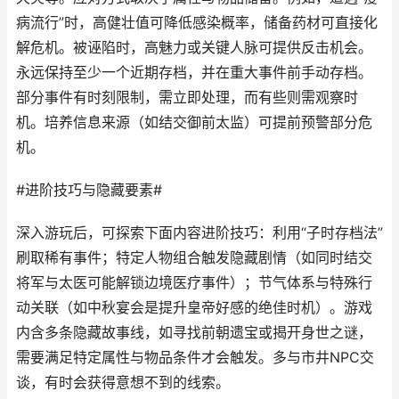
病流行”时，高健壮值可降低感染概率，储备药材可直接化
解危机。被诬陷时，高魅力或关键人脉可提供反击机会。
永远保持至少一个近期存档，并在重大事件前手动存档。
部分事件有时刻限制，需立即处理，而有些则需观察时
机。培养信息来源（如结交御前太监）可提前预警部分危
机。
#进阶技巧与隐藏要素#
深入游玩后，可探索下面内容进阶技巧：利用“子时存档法”
刷取稀有事件；特定人物组合触发隐藏剧情（如同时结交
将军与太医可能解锁边境医疗事件）；节气体系与特殊行
动关联（如中秋宴会是提升皇帝好感的绝佳时机）。游戏
内含多条隐藏故事线，如寻找前朝遗宝或揭开身世之谜，
需要满足特定属性与物品条件才会触发。多与市井NPC交
谈，有时会获得意想不到的线索。