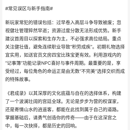
#常见误区与新手指南#
新玩家常犯的错误包括：过早卷入高层斗争导致被废；忽
视健壮管理猝然早逝；资源过度分散无法形成优势。新手
建议首周目以探索和生存为主，不必强求高位结局。重点
关注健壮值，避免连续职业导致“积劳成疾”。初期礼物选择
宜实用，如送官员文房四宝比珠宝更有效。利用游戏内的
“记事簿”功能记录NPC喜好与事件周期。最重要的是，享
受经过，每位角色的命运正是由无数“不完美”选择交织而成
的特殊故事。
《君成录》以其深厚的文化底蕴与自在的选择体系，构建
了一个波澜壮阔的宫廷全球。无论是步步为营的权谋家，
还是寄情山水的逍遥客，都能在此找到属于自己的道路。
掌握基础后，请勇气创造你的传奇——由于在这深宫之
中，每一次抉择，都是历史的回响。