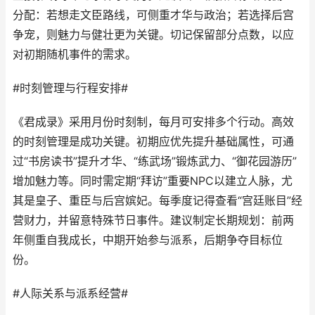
分配：若想走文臣路线，可侧重才华与政治；若选择后宫
争宠，则魅力与健壮更为关键。切记保留部分点数，以应
对初期随机事件的需求。
#时刻管理与行程安排#
《君成录》采用月份时刻制，每月可安排多个行动。高效
的时刻管理是成功关键。初期应优先提升基础属性，可通
过“书房读书”提升才华、“练武场”锻炼武力、“御花园游历”
增加魅力等。同时需定期“拜访”重要NPC以建立人脉，尤
其是皇子、重臣与后宫嫔妃。每季度记得查看“宫廷账目”经
营财力，并留意特殊节日事件。建议制定长期规划：前两
年侧重自我成长，中期开始参与派系，后期争夺目标位
份。
#人际关系与派系经营#