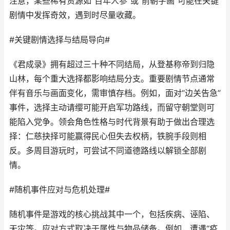
注意，某些稀有资源如“百年人参”或“前朝字画”可能在关键
剧情中发挥奇效，遇到时尽量收藏。
#关键剧情选择与结局导向#
《君成录》拥有超过三十种不同结局，从登基称帝到归隐
山林，每个重大选择都影响结局分支。重要剧情节点通常
伴有音乐与画面变化，需审慎存档。例如，面对“边关告急”
事件，选择主动请缨可能开启军功路线，而留守朝堂则可
能陷入党争。领会角色性格与时代背景有助于做出合理选
择：仁慈抉择可能赢得民心但失去权柄，铁腕手段则相
反。多周目游玩时，可尝试不同道德路线以解锁全部剧
情。
#随机事件应对与危机处理#
随机事件是游戏的核心挑战其中一个，包括疾病、诬陷、
天灾等。应对方式取决于属性与物品储备。例如，遭遇“疫