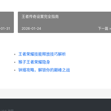
王者传奇设置完全指南
-01-31
2026-01-24
下一篇 
王者荣耀技能释放技巧解析
猴子王者荣耀隐身
钟馗攻略，解锁你的巅峰之战
6
XML地图