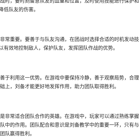
战时，要时刻留意队友的血量和位置，及时使用技能进行保护和
地降低队友的伤害。
非常重要。要善于与队友沟通，在团战时选择合适的时机发动技
可以有效地控制敌人，保护队友，发挥团队作战的优势。
善于利用这一优势。在游戏中要保持冷静，善于观察局势，合理
础上，刘备才能更好地发挥作用，助力团队取得胜利。
是非常适合团队合作的英雄。在游戏中，玩家可以通过熟练掌握
队中的作用。团队配合和意识是刘备教学中的重要一环，只有与
团队赢得胜利。