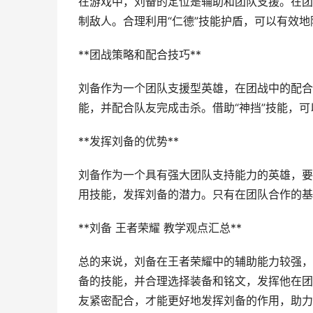
在游戏中，刘备的定位是辅助和团队支援。在团
制敌人。合理利用“仁德”技能护盾，可以有效
**团战策略和配合技巧**
刘备作为一个团队支援型英雄，在团战中的配合
能，并配合队友完成击杀。借助“神挡”技能，
**发挥刘备的优势**
刘备作为一个具有强大团队支持能力的英雄，要
用技能，发挥刘备的潜力。只有在团队合作的基
**刘备 王者荣耀 教学观点汇总**
总的来说，刘备在王者荣耀中的辅助能力较强，
备的技能，并合理选择装备和铭文，发挥他在团
友紧密配合，才能更好地发挥刘备的作用，助力