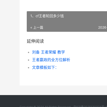
1、cf王者轮回多少钱
« 上一篇
2026
延伸阅读
刘备 王者荣耀 教学
王者嬴政的全方位解析
文章模板如下：
Copyright © 2024 All Rights Reserved.
京ICP备2025130324号-