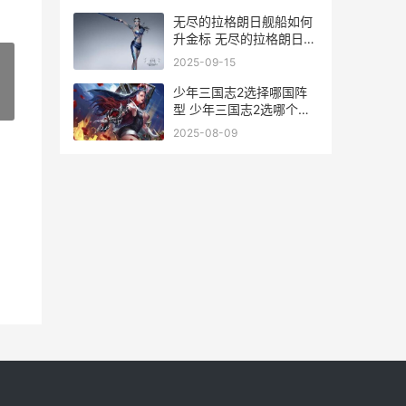
无尽的拉格朗日舰船如何
升金标 无尽的拉格朗日攻
略
2025-09-15
少年三国志2选择哪国阵
»
型 少年三国志2选哪个阵
营
2025-08-09