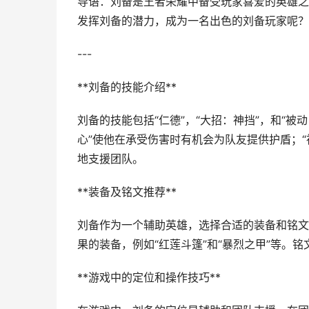
导语：刘备是王者荣耀中备受玩家喜爱的英雄之
发挥刘备的潜力，成为一名出色的刘备玩家呢？
---
**刘备的技能介绍**
刘备的技能包括“仁德”，“大招：神挡”，和“被
心”使他在承受伤害时有机会为队友提供护盾；
地支援团队。
**装备及铭文推荐**
刘备作为一个辅助英雄，选择合适的装备和铭文
果的装备，例如“红莲斗篷”和“暴烈之甲”等。
**游戏中的定位和操作技巧**