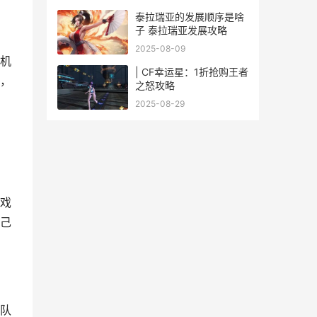
泰拉瑞亚的发展顺序是啥
子 泰拉瑞亚发展攻略
2025-08-09
机
| CF幸运星：1折抢购王者
，
之怒攻略
2025-08-29
戏
己
队