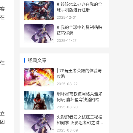
# 该该怎么办办在我的全
赛
球手机版进行注册
在
2025-12-01
# 我的全球中的复制粘贴
技巧详解
2025-11-27
经典文章
往
| 7P玩王者荣耀的体验与
攻略
2025-08-22
崩坏星穹铁道阿格莱雅如
何玩 崩坏星穹铁道阿哈
2025-08-20
立
火影忍者幻之试炼二秘技
团
如何拿 火影忍者幻之试炼
2024
2025-08-09