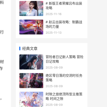
料
# 新版王者荣耀吕布出装
攻略
2025-11-16
# 赵云出装攻略：制霸战
场的力量
行
2025-11-13
经典文章
冒险者日记新人策略 冒险
日记攻略
材
2025-08-09
存
绝区零日落的空洞时任务
策略
2025-08-09
时隙之旅绝顶阵型主推策
，
略 时间之隙
2025-08-09