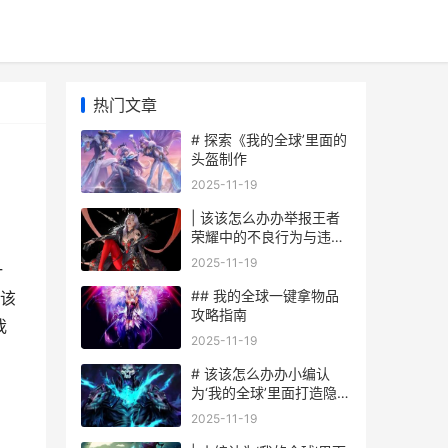
热门文章
# 探索《我的全球’里面的
头盔制作
2025-11-19
| 该该怎么办办举报王者
荣耀中的不良行为与违规
玩家
2025-11-19
一
## 我的全球一键拿物品
该
攻略指南
我
2025-11-19
# 该该怎么办办小编认
为‘我的全球’里面打造隐藏
房子
2025-11-19