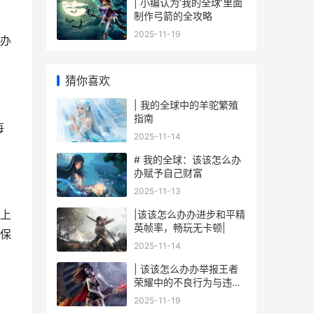
| 小编认为‘我的全球’里面
制作弓箭的全攻略
，
2025-11-19
办
猜你喜欢
| 我的全球中的羊驼繁殖
指南
每
2025-11-14
# 我的全球：该该怎么办
办赋予自己财富
2025-11-13
上
|该该怎么办办进步和平精
英帧率，畅玩无卡顿|
保
2025-11-14
| 该该怎么办办举报王者
荣耀中的不良行为与违规
玩家
2025-11-19