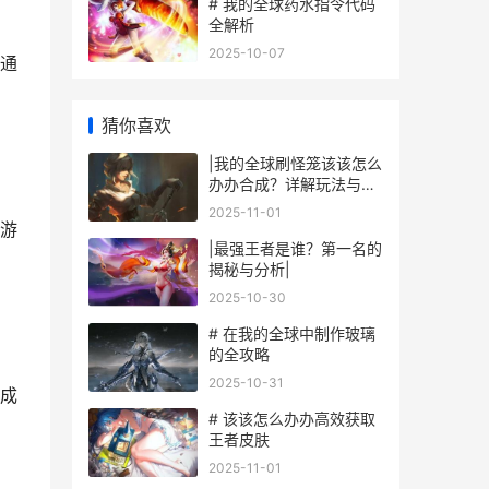
# 我的全球药水指令代码
全解析
2025-10-07
通
猜你喜欢
|我的全球刷怪笼该该怎么
办办合成？详解玩法与技
巧|
2025-11-01
游
|最强王者是谁？第一名的
揭秘与分析|
2025-10-30
# 在我的全球中制作玻璃
的全攻略
2025-10-31
成
# 该该怎么办办高效获取
王者皮肤
2025-11-01