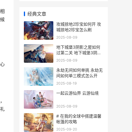
相
经典文章
候
攻城掠地2珍宝如何开 攻
城掠地2珍宝怎么刷
2025-08-09
地下城堡3阴影之屋如何
过第二关 地下城堡3阴影
刺客怎么打
2025-08-09
心
永劫无间如何单挑 永劫无
间如何单三模式怎么开
2025-08-19
一起云游仙界 云游仙境
，
2025-08-09
礼
# 在我的全球中搭建温馨
帐篷的攻略
2025-09-20