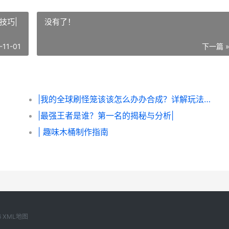
技巧|
没有了！
-11-01
下一篇 
|我的全球刷怪笼该该怎么办办合成？详解玩法与技巧|
|最强王者是谁？第一名的揭秘与分析|
| 趣味木桶制作指南
6
XML地图