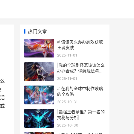
热门文章
# 该该怎么办办高效获取
王者皮肤
2025-11-01
|我的全球刷怪笼该该怎么
办办合成？详解玩法与技
巧|
2025-11-01
么
# 在我的全球中制作玻璃
会
的全攻略
活
2025-10-31
或
|最强王者是谁？第一名的
揭秘与分析|
2025-10-30