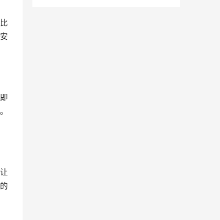
比
安
即
。
让
的