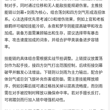
制对手，同时通过位移和无人能敌技能规避伤害。主推技
能链以剑幕+剑雨为核心，组合荡剑和四方剑气形成连招体
系。心法选择优先思考减CD和增伤效果，例如上官和老板
娘羁绊可缩短技能冷却，永夜和梦华则能提高破甲和攻击
加成。装备方面需兼顾输出和生存，提议选择带有暴击
率、攻击速度加成的词条，并组合护甲类装备进步容错
率。
技能链的具体组合需根据实战节拍调整。上链提议放置荡
剑作为起手技，接四方剑气打出范围控制，后续衔接剑幕
破甲并触发心法增益。下链则以剑雨为主力输出，配合护
体剑气或巨剑飞旋补充伤害或防御。需注意技能释放顺
序，例如剑幕后摇可通过格挡关掉以提高流畅度，而剑雨
需在对手被控制时释放以确保命中率。若对手擅长反打，
可将踏剑而行加入链中增强机动性。