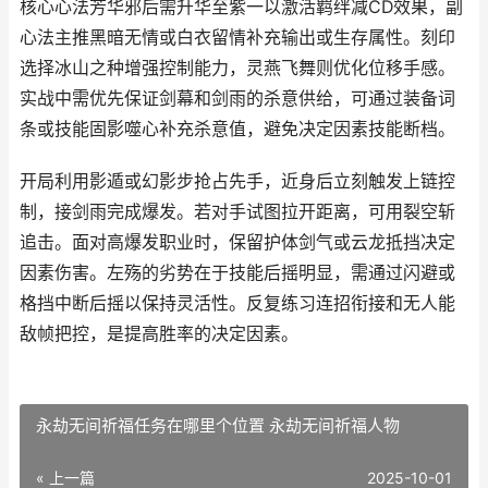
核心心法芳华邪后需升华至紫一以激活羁绊减CD效果，副
心法主推黑暗无情或白衣留情补充输出或生存属性。刻印
选择冰山之种增强控制能力，灵燕飞舞则优化位移手感。
实战中需优先保证剑幕和剑雨的杀意供给，可通过装备词
条或技能固影噬心补充杀意值，避免决定因素技能断档。
开局利用影遁或幻影步抢占先手，近身后立刻触发上链控
制，接剑雨完成爆发。若对手试图拉开距离，可用裂空斩
追击。面对高爆发职业时，保留护体剑气或云龙抵挡决定
因素伤害。左殇的劣势在于技能后摇明显，需通过闪避或
格挡中断后摇以保持灵活性。反复练习连招衔接和无人能
敌帧把控，是提高胜率的决定因素。
永劫无间祈福任务在哪里个位置 永劫无间祈福人物
« 上一篇
2025-10-01