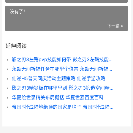
没有了！
下一篇 »
延伸阅读
影之刃3左殇pvp技能如何带 影之刃3左殇技能链搭配
永劫无间祈福任务在哪里个位置 永劫无间祈福人物
仙逆H5普天同庆活动主题策略 仙逆手游攻略
影之刃3精钢板在哪里里刷 影之刃3锻造空间精钢板
华夏绘世录精美布局概括 华夏世嘉百度百科
帝国时代2陆地绝顶的国家是啥子 帝国时代2陆地兵种打战船