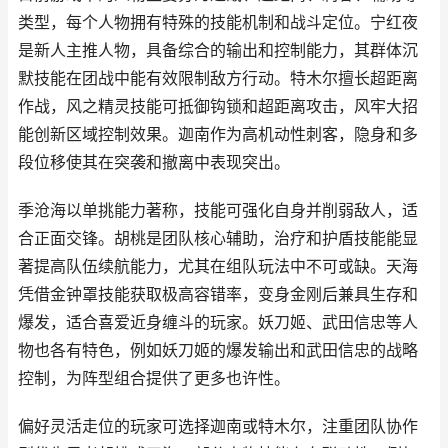
类型，每个人物拥有特殊的技能机制和战斗定位。宁红夜
是新人主推人物，具备综合的输出和控制能力，其群体沉
默技能在团战中能有效限制敌方行动。特木尔擅长超距离
作战，风之精灵技能可抵御钩锁和超距离攻击，风牢大招
能创新区域控制效果。迦南作为高机动性刺客，隐身和多
段位移使其在突袭和撤离中表现突出。
季沧海以单挑能力著称，技能可强化自身并削弱敌人，适
合正面交锋。胡桃是团队核心辅助，治疗和护盾技能能显
著提高队伍续航能力，尤其在组队玩法中不可或缺。天海
凭借金钟罩技能获取极高容错率，变身金刚后兼具生存和
爆发，适合喜爱近身缠斗的玩家。妖刀姬、武田信忠等人
物也各有特色，例如妖刀姬的爆发输出和武田信忠的战略
控制，为阵型组合提供了更多也许性。
偏好灵活走位的玩家可选择迦南或特木尔，注重团队协作