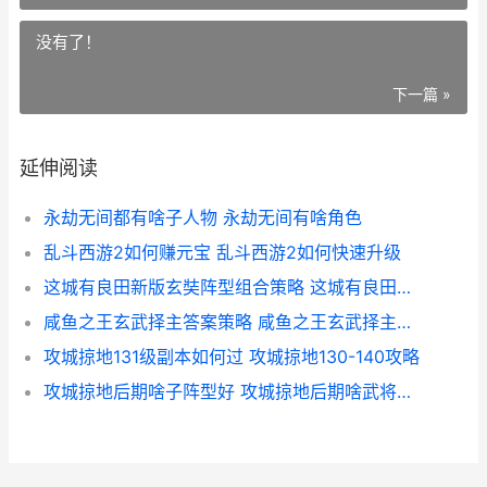
没有了！
下一篇 »
延伸阅读
永劫无间都有啥子人物 永劫无间有啥角色
乱斗西游2如何赚元宝 乱斗西游2如何快速升级
这城有良田新版玄奘阵型组合策略 这城有良田新版本三国
咸鱼之王玄武择主答案策略 咸鱼之王玄武择主选谁
攻城掠地131级副本如何过 攻城掠地130-140攻略
攻城掠地后期啥子阵型好 攻城掠地后期啥武将最强