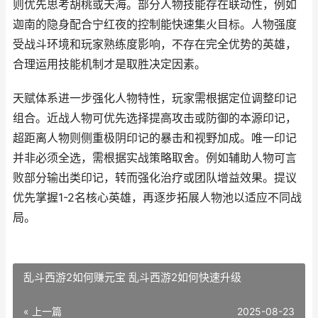
则优先思考胡桃或天海。部分人物技能存在联动性，例如
迦南的隐身配合宁红夜的控制能快速集火目标。人物强度
受战斗环境和玩家熟练度影响，不存在完全优势的英雄，
合理运用技能机制才是取胜决定因素。
天赋体系进一步强化人物特性，玩家需根据定位调整印记
组合。近战人物可优先选择提高攻击或防御的本源印记，
超距离人物则侧重极阴印记的暴击和视野加成。唯一印记
并非必须全选，需根据实战策略取舍。例如辅助人物可言
败部分输出类印记，转而强化治疗或团队增益效果。提议
优先掌握1-2名核心英雄，再逐步拓展人物池以适应不同战
局。
乱斗西游2如何赚元宝 乱斗西游2如何快速升级
« 上一篇
2025-08-23