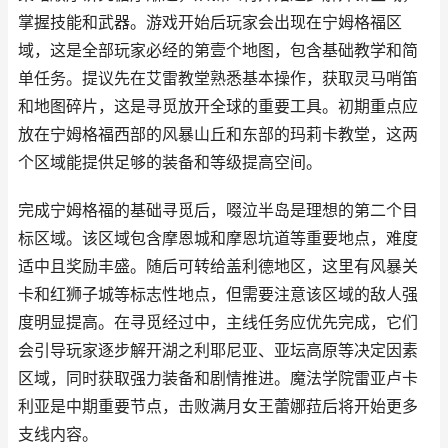
掌握技能和武器。游戏开始后玩家会出现在宁姆格福区
域，这是全部玩家必经的第壹个地图，包含基础教学和简
单任务。提议先在艾雷教堂熟悉基本操作，获取灵马哨笛
和地图碎片，这是寻觅放开全球的重要工具。初期重点应
放在宁姆格福西部的风暴山丘和东部的玛莉卡教堂，这两
个区域能提供足够的装备和等级提高空间。
完成宁姆格福的基础寻觅后，啜泣半岛是理想的第二个目
标区域。该区域包含摩恩城和摩恩坑道等重要地点，难度
适中且奖励丰盛。随后可转给盖利德地区，这里有风暴关
卡和红狮子城等标志性地点，但需要注意该区域的敌人强
度明显提高。在寻觅经过中，主线任务应优先完成，它们
会引导玩家逐步解开湖之利耶尼亚、亚坛高原等决定因素
区域，同时获取强力装备和剧情推进。魔法学院雷亚卢卡
利亚是中期重要节点，击败满月女王蕾娜菈后将开始更多
支线内容。