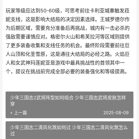
玩家等级应达到50-60级，可思考前往卡利亚城寨触发菈
妮支线，这是影响大结局的决定因素选择。王城罗德尔作
为后期区域，需要充分准备后再挑战，城内有一击必杀的
强敌需要谨慎应对。格密尔火山和希芙拉河等区域则提供
了更多装备收集和支线任务的机会。最终阶段需要前往巨
人山顶和化圣雪原，这是通往大结局的必经之路。火焰巨
人和女武神玛莲妮亚是游戏中最具挑战性的首领其中一
个，提议在挑战前完成全部必要的装备强化和等级提高。
少年三国志2武将阵型如何组合 少年三国志武将皮肤怎样
穿
« 上一篇
2025-08-09
少年三国志二清风化煞如何过 少年三国志二清风化煞怎么
过