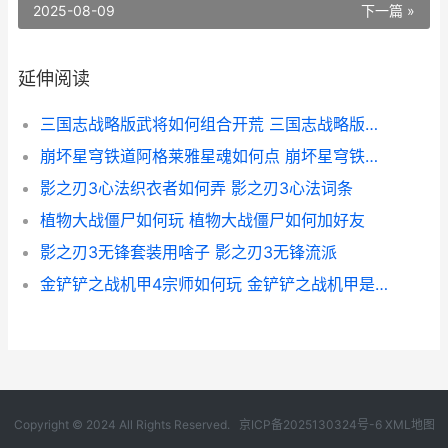
2025-08-09
下一篇 »
延伸阅读
三国志战略版武将如何组合开荒 三国志战略版武将搭配图表
崩坏星穹铁道阿格莱雅星魂如何点 崩坏星穹铁道阿兰的星魂图片
影之刃3心法织衣者如何弄 影之刃3心法词条
植物大战僵尸如何玩 植物大战僵尸如何加好友
影之刃3无锋套装用啥子 影之刃3无锋流派
金铲铲之战机甲4宗师如何玩 金铲铲之战机甲是哪个赛季
Copyright © 2024 All Rights Reserved.
京ICP备2025130324号-6
XML地图